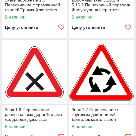
Знаки дорожные 1.5
Дорожный знак 5.16.1 и
Пересечение с трамвайной
5.16.2 Пешеходный переход/
линией/Трамвай желісімен
Жаяу жүргіншілер өткелі
қиылысу
В наличии
В наличии
Цену уточняйте
Цену уточняйте
Знак 1.6 Пересечение
Знак 1.7 Пересечение с
равнозначных дорог/Балама
круговым движением/
жолдардың қиылысы
Дөңгелек қозғалыспен
қиылысу
В наличии
В наличии