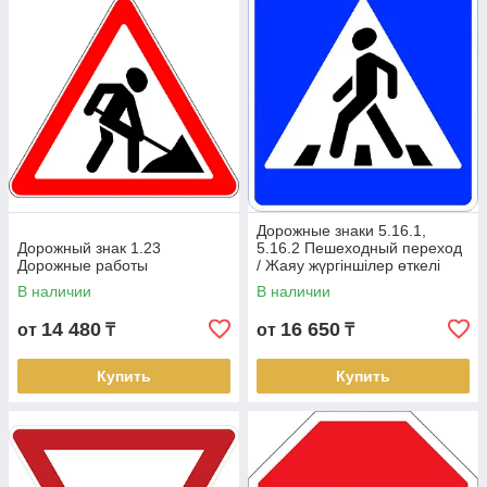
Запрещающие знаки
Предписывающие знаки
Информационно-указательные знаки
Знаки сервиса
Таблички к дорожным знакам
Наши преимущества:
Дорожные знаки 5.16.1,
Дорожный знак 1.23
5.16.2 Пешеходный переход
Дорожные работы
/ Жаяу жүргіншілер өткелі
жол белгесе
В наличии
В наличии
Короткие
Низкие
Высокое
Бесплатна
Сертифик
14 480
16 650
от
₸
от
₸
сроки
цены
качество
я доставка
аты
изготовле
(двойной
по
соответств
Купить
Купить
ния
загиб)
Казахстан
ия
у