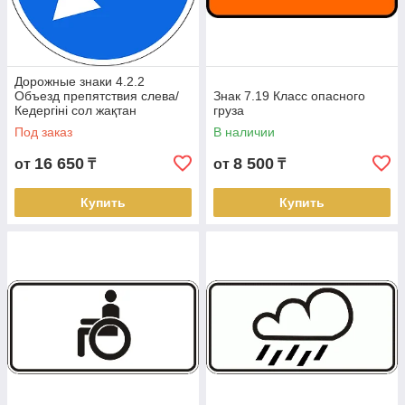
Дорожные знаки 4.2.2
Объезд препятствия слева/
Знак 7.19 Класс опасного
Кедергіні сол жақтан
груза
айналып өту
Под заказ
В наличии
16 650
8 500
от
₸
от
₸
Купить
Купить