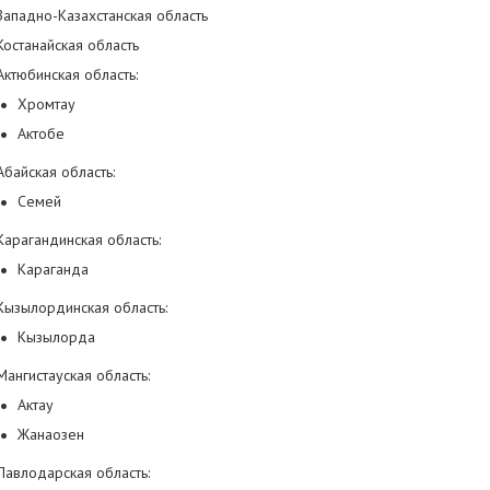
Западно-Казахстанская область
Костанайская область
Актюбинская область:
Хромтау
Актобе
Абайская область:
Семей
Карагандинская область:
Караганда
Кызылординская область:
Кызылорда
Мангистауская область:
Актау
Жанаозен
Павлодарская область: