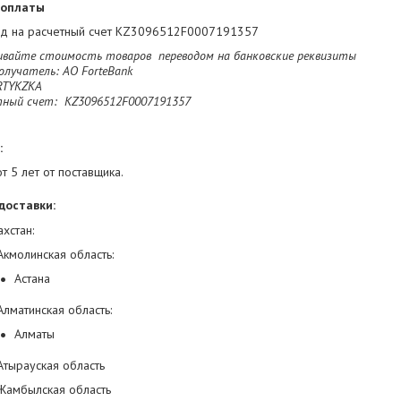
 оплаты
д на расчетный счет KZ3096512F0007191357
вайте стоимость товаров  переводом на банковские реквизиты 

олучатель: AO ForteBank

RTYKZKA

тный счет:  KZ3096512F0007191357
:
от 5 лет от поставщика.
доставки:
ахстан:
Акмолинская область:
Астана
Алматинская область:
Алматы
Атырауская область
Жамбылская область