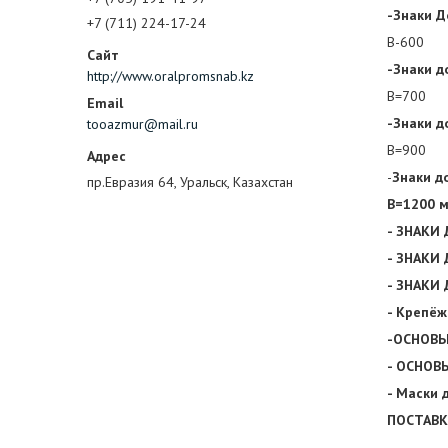
-Знаки Д
+7 (711) 224-17-24
В-600
-Знаки д
http://www.oralpromsnab.kz
В=700
-Знаки д
tooazmur@mail.ru
В=900
-
Знаки д
пр.Евразия 64, Уральск, Казахстан
В=1200 
- ЗНАКИ
- ЗНАКИ
- ЗНАКИ
- Крепёж
-ОСНОВЫ 
- ОСНОВЫ
- Маски 
ПОСТАВ