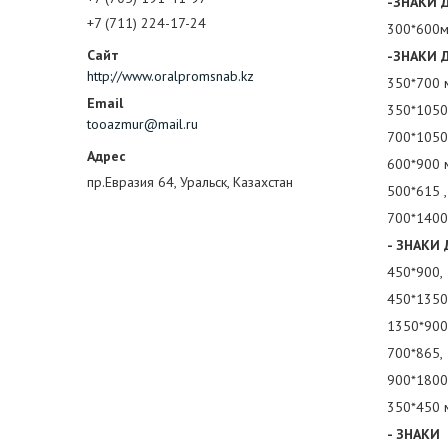
-ЗНАКИ 
+7 (711) 224-17-24
300*600
-ЗНАКИ 
http://www.oralpromsnab.kz
350*700 
350*1050
tooazmur@mail.ru
700*1050
600*900 
пр.Евразия 64, Уральск, Казахстан
500*615 
700*1400
- ЗНАКИ 
450*900,
450*1350
1350*900
700*865,
900*1800
350*450 
- ЗНАКИ