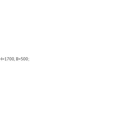
Н=1700, В=500;