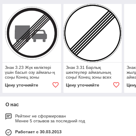
Знак 3.23 Жүк көліктері
Знак 3.31 Барлық
Знак
үшін басып озу аймағы-ң
шектеулер аймағының
жыл
соңы Конец зоны
соңы/ Конец зоны всех
айма
запрещения обгона
ограничений
зоны
Цену уточняйте
Цену уточняйте
Цен
грузовым автомобилям
макс
О нас
Рейтинг не сформирован
Менее 5 отзывов за последний год
Работает с 30.03.2013