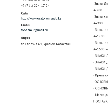
-Знаки До
+7 (711) 224-17-24
А-700
-Знаки до
http://www.oralpromsnab.kz
А=900
- Знаки д
tooazmur@mail.ru
А=1200
- Знаки д
пр.Евразия 64, Уральск, Казахстан
А=1500 
- ЗНАКИ 
- ЗНАКИ 
- ЗНАКИ 
- Крепёж
-ОСНОВЫ 
- ОСНОВЫ
- Маски 
ПОСТАВК