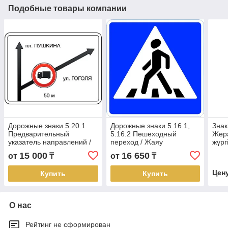
Подобные товары компании
Дорожные знаки 5.20.1
Дорожные знаки 5.16.1,
Знак
Предварительный
5.16.2 Пешеходный
Жер
указатель направлений /
переход / Жаяу
жүрг
Бағыттардың алдын-ала
жүргіншілер өткелі жол
Под
15 000
16 650
от
₸
от
₸
көрсеткіші/
белгесе
пер
Цен
Купить
Купить
О нас
Рейтинг не сформирован