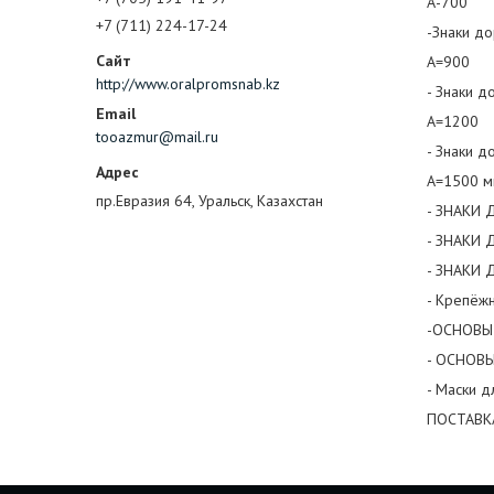
А-700
+7 (711) 224-17-24
-Знаки до
А=900
http://www.oralpromsnab.kz
- Знаки д
А=1200
tooazmur@mail.ru
- Знаки д
А=1500 
пр.Евразия 64, Уральск, Казахстан
- ЗНАКИ 
- ЗНАКИ 
- ЗНАКИ 
- Крепёж
-ОСНОВЫ 
- ОСНОВЫ
- Маски 
ПОСТАВК