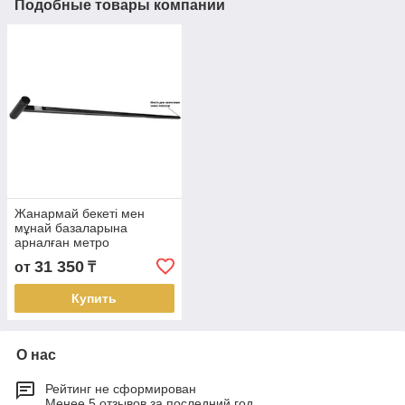
Подобные товары компании
Жанармай бекеті мен
мұнай базаларына
арналған метро
таяқшалар/ Метроштоки
31 350
от
₸
для АЗС и нефтебаз
Купить
О нас
Рейтинг не сформирован
Менее 5 отзывов за последний год