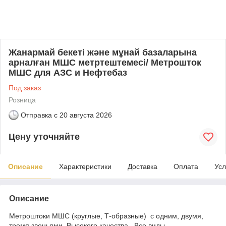
Жанармай бекеті және мұнай базаларына
арналған МШС метртештемесі/ Метрошток
МШС для АЗС и Нефтебаз
Под заказ
Розница
Отправка с
20 августа 2026
Цену уточняйте
Описание
Характеристики
Доставка
Оплата
Усл
Описание
Метроштоки МШС (круглые, Т-образные) с одним, двумя,
тремя звеньями. Высокого качества , Все виды.